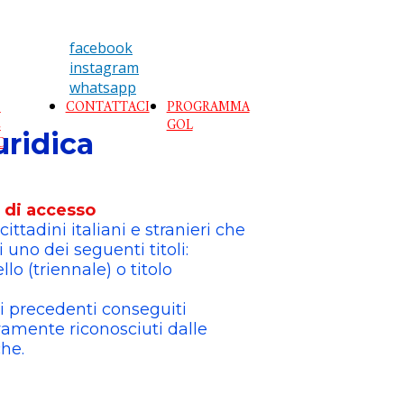
facebook
instagram
whatsapp
O
CONTATTACI
PROGRAMMA
E
GOL
uridica
O
i di accesso
cittadini italiani e stranieri che
 uno dei seguenti titoli:
llo (triennale) o titolo
ai precedenti conseguiti
ivamente riconosciuti dalle
he.