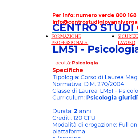
Per info: numero verde 800 168 
info@centrostudigiovanniverga
CENTRO STUDI
FORMAZIONE
SICUREZ
PROFESSIONALE
LAVORO
LM51 - Psicologia
Facoltà:
Psicologia
Specifiche
Tipologia: Corso di Laurea Magi
Normativa: D.M. 270/2004
Classe di Laurea: LM51 - Psicol
Curriculum:
Psicologia giurid
Durata:
2
anni
Crediti: 120 CFU
Modalità di erogazione: Full on
piattaforma