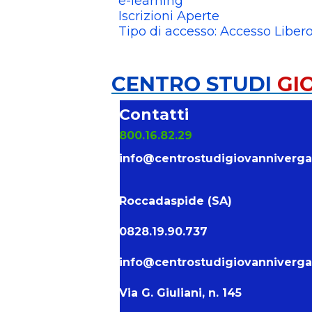
e-learning
Iscrizioni Aperte
Tipo di accesso: Accesso Liber
CENTRO STUDI
GI
Contatti
800.16.82.29
info@centrostudigiovanniverg
Roccadaspide (SA)
0828.19.90.737
info@centrostudigiovanniverg
Via G. Giuliani, n. 145