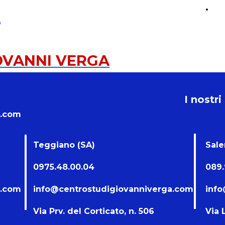
CO
o
OVANNI VERGA
I nostri
a.com
Teggiano (SA)
Sal
0975.48.00.04
089.
a.com
info@centrostudigiovanniverga.com
info
Via Prv. del Corticato, n. 506
Via 