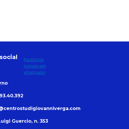
NTATTACI
 social
facebook
instagram
whatsapp
erno
93.40.392
@centrostudigiovanniverga.com
Luigi Guercio, n. 353