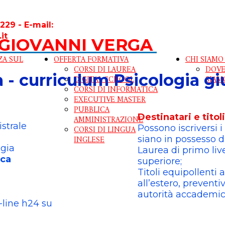
229 - E-mail:
.it
GIOVANNI VERGA
ZA SUL
OFFERTA FORMATIVA
CHI SIAM
CORSI DI LAUREA
DOV
 - curriculum Psicologia gi
DIGITAL SCHOOL
SIAM
CORSI DI INFORMATICA
EXECUTIVE MASTER
PUBBLICA
Destinatari e titol
AMMINISTRAZIONE
strale
Possono iscriversi i 
CORSI DI LINGUA
INGLESE
siano in possesso di
ogia
Laurea di primo live
ica
superiore;
Titoli equipollenti 
all’estero, prevent
autorità accademic
-line h24 su