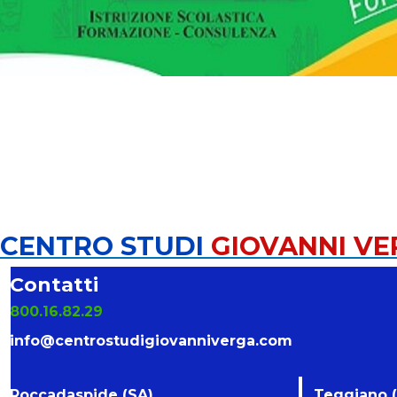
CENTRO STUDI
GIOVANNI V
Contatti
800.16.82.29
info@centrostudigiovanniverga.com
Roccadaspide (SA)
Teggiano 