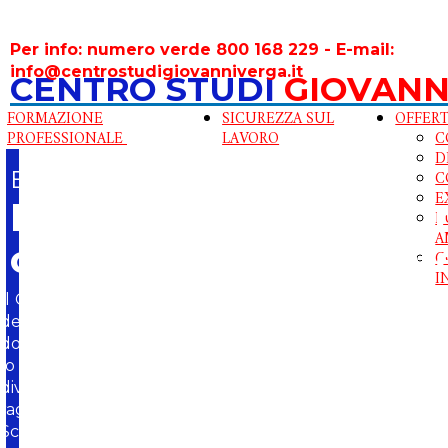
Per info: numero verde 800 168 229 - E-mail:
info@centrostudigiovanniverga.it
CENTRO STUDI
GIOVANN
FORMAZIONE
SICUREZZA SUL
OFFERT
PROFESSIONALE
LAVORO
C
D
Benvenuti al centro studi
C
E
Formiamo il tuo futu
P
A
con passione e saper
C
I
Il Centro Studi Giovanni Verga è il punto di riferimento
desidera apprendere con efficacia; offriamo corsi persona
docenti qualificati e un metodo didattico innovativo ch
lo studente al centro del percorso formativo. Con noi, l
diventa un’opportunità concreta per crescere, migli
raggiungere ogni obiettivo.
Scopri il piacere di imparare. Il tuo successo è la nostra m