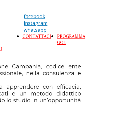
facebook
instagram
whatsapp
O
CONTATTACI
PROGRAMMA
E
GOL
O
ione Campania, codice ente
essionale, nella consulenza e
a apprendere con efficacia,
icati e un metodo didattico
o lo studio in un’opportunità