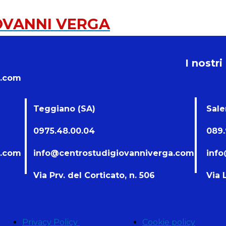
OVANNI VERGA
I nostri
a.com
Teggiano (SA)
Sal
0975.48.00.04
089.
a.com
info@centrostudigiovanniverga.com
info
Via Prv. del Corticato, n. 506
Via 
Privacy Policy
Cookie policy