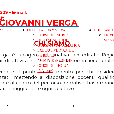
229 - E-mail:
.it
GIOVANNI VERGA
ZA SUL
OFFERTA FORMATIVA
CHI SIAM
CORSI DI LAUREA
DOV
DIGITAL SCHOOL
SIAM
CHI SIAMO
CORSI DI INFORMATICA
EXECUTIVE MASTER
Verga è un'agenzia formativa accreditato Reg
PUBBLICA
AMMINISTRAZIONE
ni di attività nel settore della formazione prof
CORSI DI LINGUA
INGLESE
rga è il punto di riferimento per chi desider
izzati, mettendo a disposizione docenti qualif
nte al centro del percorso formativo, trasformand
are e raggiungere ogni obiettivo.
CONTATTI
DOVE SIAMO