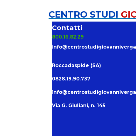
CENTRO STUDI
GI
Contatti
800.16.82.29
info@centrostudigiovanniverg
Roccadaspide (SA)
0828.19.90.737
info@centrostudigiovanniverg
Via G. Giuliani, n. 145