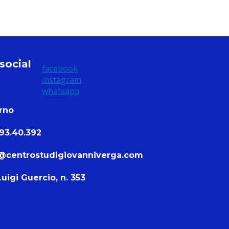
 social
facebook
instagram
whatsapp
erno
93.40.392
@centrostudigiovanniverga.com
Luigi Guercio, n. 353